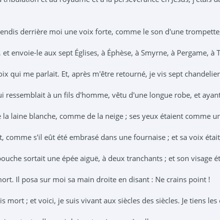
entendis derrière moi une voix forte, comme le son d'une trompette
re, et envoie-le aux sept Églises, à Éphèse, à Smyrne, à Pergame, à 
ix qui me parlait. Et, après m'être retourné, je vis sept chandelier
i ressemblait à un fils d'homme, vêtu d'une longue robe, et ayant 
e la laine blanche, comme de la neige ; ses yeux étaient comme u
nt, comme s'il eût été embrasé dans une fournaise ; et sa voix éta
bouche sortait une épée aiguë, à deux tranchants ; et son visage éta
rt. Il posa sur moi sa main droite en disant : Ne crains point !
tais mort ; et voici, je suis vivant aux siècles des siècles. Je tiens l