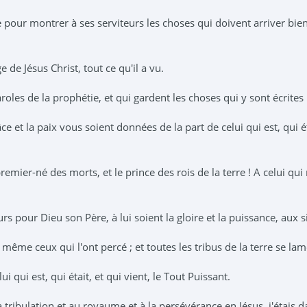
pour montrer à ses serviteurs les choses qui doivent arriver bientô
 de Jésus Christ, tout ce qu'il a vu.
roles de la prophétie, et qui gardent les choses qui y sont écrites
ce et la paix vous soient données de la part de celui qui est, qui éta
e premier-né des morts, et le prince des rois de la terre ! A celui 
rs pour Dieu son Père, à lui soient la gloire et la puissance, aux s
ra, même ceux qui l'ont percé ; et toutes les tribus de la terre se l
ui qui est, qui était, et qui vient, le Tout Puissant.
la tribulation et au royaume et à la persévérance en Jésus, j'étais 