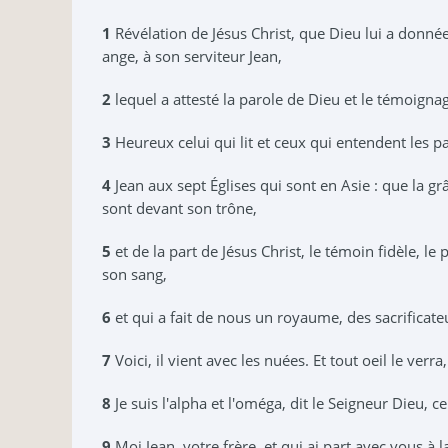
1
Révélation de Jésus Christ, que Dieu lui a donnée 
ange, à son serviteur Jean,
2
lequel a attesté la parole de Dieu et le témoignage
3
Heureux celui qui lit et ceux qui entendent les pa
4
Jean aux sept Églises qui sont en Asie : que la grâ
sont devant son trône,
5
et de la part de Jésus Christ, le témoin fidèle, l
son sang,
6
et qui a fait de nous un royaume, des sacrificateu
7
Voici, il vient avec les nuées. Et tout oeil le ver
8
Je suis l'alpha et l'oméga, dit le Seigneur Dieu, cel
9
Moi Jean, votre frère, et qui ai part avec vous à 