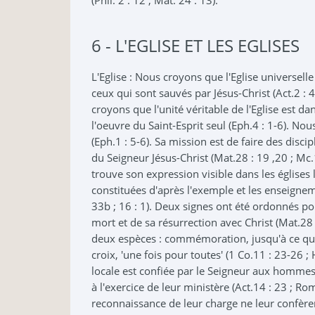
(Phil. 2 : 12 ; Mat. 24 : 13).
6 - L'EGLISE ET LES EGLISES
L'Eglise : Nous croyons que l'Eglise universell
ceux qui sont sauvés par Jésus-Christ (Act.2 : 
croyons que l'unité véritable de l'Eglise est dan
l'oeuvre du Saint-Esprit seul (Eph.4 : 1-6). No
(Eph.1 : 5-6). Sa mission est de faire des disc
du Seigneur Jésus-Christ (Mat.28 : 19 ,20 ; Mc.1
trouve son expression visible dans les églises lo
constituées d'après l'exemple et les enseigne
33b ; 16 : 1). Deux signes ont été ordonnés p
mort et de sa résurrection avec Christ (Mat.28 : 
deux espèces : commémoration, jusqu'à ce qu'il
croix, 'une fois pour toutes' (1 Co.11 : 23-26 ;
locale est confiée par le Seigneur aux hommes q
à l'exercice de leur ministère (Act.14 : 23 ; Rom
reconnaissance de leur charge ne leur confèren