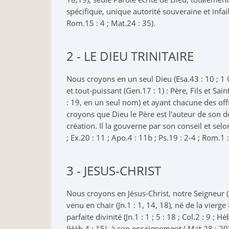
spécifique, unique autorité souveraine et infaill
Rom.15 : 4 ; Mat.24 : 35).
2 - LE DIEU TRINITAIRE
Nous croyons en un seul Dieu (Esa.43 : 10 ; 1 Cor
et tout-puissant (Gen.17 : 1) : Père, Fils et S
: 19, en un seul nom) et ayant chacune des offic
croyons que Dieu le Père est l'auteur de son de
création. Il la gouverne par son conseil et sel
; Ex.20 : 11 ; Apo.4 : 11b ; Ps.19 : 2-4 ; Rom.1 :
3 - JESUS-CHRIST
Nous croyons en Jésus-Christ, notre Seigneur (1 C
venu en chair (Jn.1 : 1, 14, 18), né de la vierg
parfaite divinité (Jn.1 : 1 ; 5 : 18 ; Col.2 : 9 
(Héb.4 : 15), à son enseignement ( Mat.28 : 20),