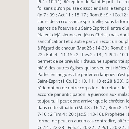
Pi.4 : 10-11). Réception du Saint-Esprit : Le cro
foi sans qu'on puisse dissocier dans le temp
(Jn.7 : 39 ; Act.11 : 15-17 ; Rom.8 : 9 ; 1Co.12 
cours de sa croissance spirituelle, sous la for
égards de l'oeuvre du Saint-Esprit : il entre d'
étaient déjà siennes en Jésus-Christ, mais dont
sanctification) et d'autre part, il reçoit un ou 
à l'égard de chacun (Mat.25 : 14-30 ; Rom.8 : 1
22 ; Eph.4 : 11-15 ; 2 Thes.2 : 13 ; 1 Pi.4 : 10
permet de se prévaloir d'aucune supériorité spir
piété des autres églises qui se veulent fidèles à 
Parler en langues : Le parler en langues n'est
Saint-Esprit (1 Co.12 : 10, 11, 13 et 28 à 30).
rédemption de notre corps lors du retour de Jés
accorde par anticipation la guérison aux malades
toujours. Il peut donc arriver que le chrétien l
dans cette situation (Mat.8 : 16-17 ; Rom.8 : 18
7-10 ; 2 Tim.4 : 20 ; Jac.5 : 13-16). Prophétie :
forme, ne peut en aucun cas contredire, altérer
Co.14 : 22-23 ; Eph.2 : 20-22 ; 2 Pi.1 : 20-22 ; 